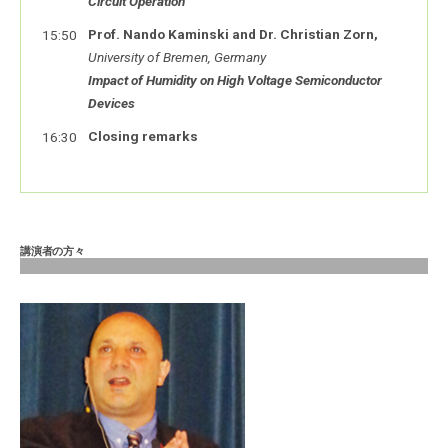
Circuit Operation
Prof. Nando Kaminski and Dr. Christian Zorn,
15:50
University of Bremen, Germany
Impact of Humidity on High Voltage Semiconductor
Devices
Closing remarks
16:30
講演者の方々