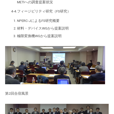
METIへの調査提案状況
4-4.フィージビリティ研究（FS研究）
NPERC-JによるFS研究概要
材料・デバイスWGから提案説明
極限変換機WGから提案説明
第2回合宿風景