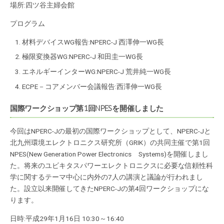
場所:四ツ谷主婦会館
プログラム
材料デバイスWG報告:NPERC-J 西澤伸一WG長
極限変換器WG:NPERC-J 和田圭一WG長
エネルギーインターWG:NPERC-J 荒井純一WG長
ECPE－コアメンバー会議報告:西澤伸一WG長
国際ワークショップ第1回NPESを開催しました
今回はNPERC-Jの最初の国際ワークショップとして、NPERC-Jと
北九州環境エレクトロニクス研究所（GRIK）の共同主催で第1回
NPES(New Generation Power Electronics Systems)を開催しまし
た。将来のユビキタスパワーエレクトロニクスに必要な信頼性科
学に関するテーマ中心に内外の7人の講演と議論が行われまし
た。設立以来開催してきたNPERC-Jの第4回ワークショップにな
ります。
日時:平成29年1月16日 10:30～16:40