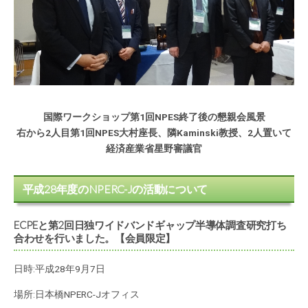
国際ワークショップ第1回NPES終了後の懇親会風景
右から2人目第1回NPES大村座長、隣Kaminski教授、2人置いて
経済産業省星野審議官
平成28年度のNPERC-Jの活動について
ECPEと第2回日独ワイドバンドギャップ半導体調査研究打ち
合わせを行いました。【会員限定】
日時:平成28年9月7日
場所:日本橋NPERC-Jオフィス