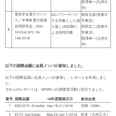
西澤伸一(九州大
学)
電気学会電子デバイ
SiCパワーデバイ
相良光彦(首都大
ス／半導体電力変換
スを対象とした繰
学東京)
合同研究会．EDD-
り返しUIS試験に
和田圭二(首都大
2
18-054/SPC-18-
よる特性評価
学東京)
148.2018
西澤伸一(九州大
学)
以下の国際会議に会員メンバが参加しました。
以下の国際会議に会員メンバが参加し、レポートを作成しまし
た。
それらのレポートは、NPERC-Jの調査室活動に役立てました。
番号
国際会議
18年度開催月日
参加会員
1
IEEE ESTC -Dresden
Sep.18-21/2018
宮崎（GRIK）
2
ECTC -San Diego
May.29-Jun.1/2018
松本（九州工大）