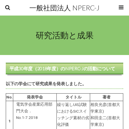
一般社団法人 NPERC-J
研究活動と成果
平成30年度（2018年度）のNPERC-Jの活動について
以下の学会にて研究成果を発表しました。
No.
発表学会
タイトル
著者
電気学会産業応用部
繰り返しUIS試験
相良光彦(首都大
門大会．
におけるSiCスイ
学東京)
No.1-7.2018
ッチング素材の劣
和田圭二(首都大
1
化評価
学東京)