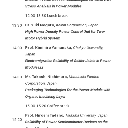
Stress Analysis in Power Modules
12:00-13:30 Lunch break
Dr. Yuki Negoro,
Keihin Corporation, Japan
13:30
High Power Density Power Control Unit for Two-
Motor Hybrid System
Prof. Kimihiro Yamanaka,
Chukyo University,
14:00
Japan
Electromigration Reliability of Solder Joints in Power
Moduleszz
Mr. Takashi Nishimura,
Mitsubishi Electric
14:30
Corporation, Japan
Packaging Technologies for the Power Module with
Organic Insulating Layer
15:00-15:20 Coffee break
Prof. Hiroshi Tadano,
Tsukuba University, Japan
15:20
Reliability of Power Semiconductor Devices on the