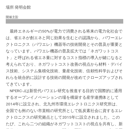
場所:発明会館
開催主旨:
最終エネルギーの50%が電力で消費される将来の電力化社会で
は、省エネが創エネと同じ効果を生むとの認識から、パワーエレ
クトロニクス（パワエレ）機器等の技術開発とその普及が重要と
なっています。パワエレ機器の普及拡大では「ネガワットコス
ト」と呼ばれる省エネ量に対するコスト指標の導入が鍵になると
考えられており、ネガワットコスト改善の視点から材料・デバイ
ス技術、システム集積化技術、量産化技術、信頼性科学およびそ
れらを統合的に設計する技術の開発が改めてクローズアップされ
てきています。
NPERC-Jは新世代パワエレ研究を推進する目的で国際的に通用
するオープンイノベーションの場を構築する産学連携体として
2014年に設立され、北九州市環境エレクトロニクス研究所は、
全国でも例のない市直轄の研究所として低炭素社会に資するエレ
クトロニクスの研究拠点として2015年に設立されました。この
たび、これら二つの組織がネガワットコストの視点を共有し、新