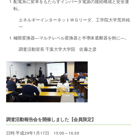
配電系に変革をもたらすインバータ電源の接続構成と安全運
転。
エネルギーインターネットＷＧリーダ、工学院大学荒井純
一
極限変換器―マルチレベル変換器と半導体遮断器を例に―。
調査活動室長 千葉大学大学院 佐藤之彦
調査活動報告会を開催しました【会員限定】
日時:平成29年1月17日 15:00～16:30