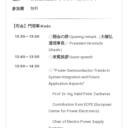
: 無料
参加費
【司会】門理事/Kado
13:30～13:40
◇
開会の辞
:Opening remark（
大橋弘
通理事長
／ President Hiromichi
Ohashi）
13:40～13:50
◇
来賓挨拶
:Guest speech
13:50～14:30
◇ “Power Semiconductor-Trends in
System Integration and Future
Application Aspects”
Prof. Dr. Ing, habil Peter Zacharias
Contribution from ECPE (European
Center for Power Electronics)
Chair of Electric Power Supply
Systems