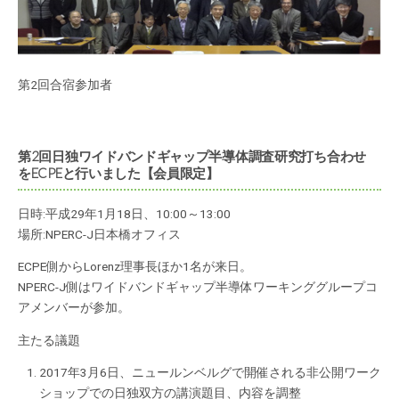
第2回合宿参加者
第2回日独ワイドバンドギャップ半導体調査研究打ち合わせ
をECPEと行いました【会員限定】
日時:平成29年1月18日、10:00～13:00
場所:NPERC-J日本橋オフィス
ECPE側からLorenz理事長ほか1名が来日。
NPERC-J側はワイドバンドギャップ半導体ワーキンググループコ
アメンバーが参加。
主たる議題
2017年3月6日、ニュールンベルグで開催される非公開ワーク
ショップでの日独双方の講演題目、内容を調整