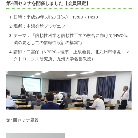
第4回セミナを開催しました【会員限定】
日時：平成29年5月23日(火) 13:00～14:30
場所：主婦会館プラザエフ
テーマ：「信頼性科学と信頼性工学の融合に向けて”NWC低
減の要としての信頼性設計の構築”」
講師：二宮保（NPERC-J理事、上級会員、北九州市環境エレ
クトロニクス研究所、九州大学名誉教授）
第4回セミナ風景