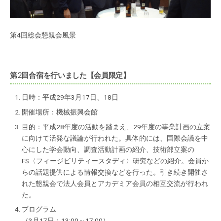
第4回総会懇親会風景
第2回合宿を行いました【会員限定】
日時：平成29年3月17日、18日
開催場所：機械振興会館
目的：平成28年度の活動を踏まえ、29年度の事業計画の立案
に向けて活発な議論が行われた。具体的には、国際会議を中
心にした学会動向、調査活動計画の紹介、技術部立案の
FS〈フィージビリティースタディ〉研究などの紹介。会員か
らの話題提供による情報交換などを行った。引き続き開催さ
れた懇親会で法人会員とアカデミア会員の相互交流が行われ
た。
プログラム
（3月17日：13:00～17:00）