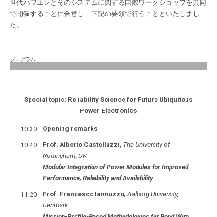
世代パワエレとそのシステムに関する国際ワークショップを共同
で開催することに合意し、下記の要領で行うことといたしまし
た。
プログラム
Special topic: Reliability Science for Future Ubiquitous
Power Electronics
Opening remarks
10:30
Prof. Alberto Castellazzi,
The University of
10:40
Nottingham, UK
Modular Integration of Power Modules for Improved
Performance, Reliability and Availability
Prof. Francesco Iannuzzo,
Aalborg University,
11:20
Denmark
Mission-Profile-Based Methodologies for Bond Wire